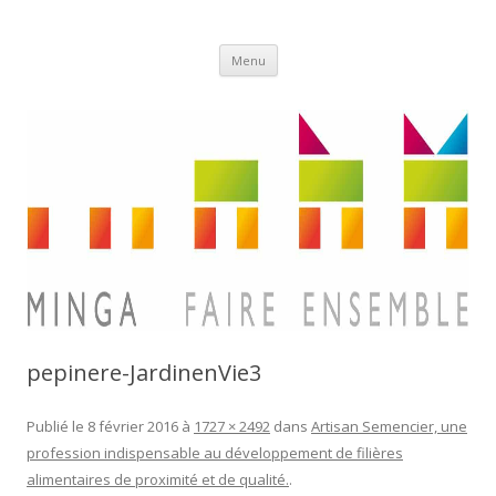
Aller
Minga
Menu
au
contenu
pepinere-JardinenVie3
Publié le
8 février 2016
à
1727 × 2492
dans
Artisan Semencier, une
profession indispensable au développement de filières
alimentaires de proximité et de qualité.
.