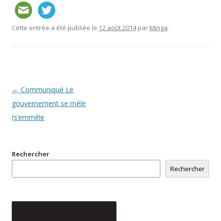
Cette entrée a été publiée le
12 août 2014
par
Minga
.
Navigation
←
Communiqué Le
des
gouvernement se mêle
articles
(s’emmêle
Rechercher
Rechercher