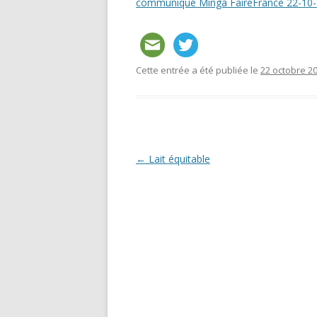
communiqué Minga FaireFrance 22-10
GEMEINS
ÖKONOM
Cette entrée a été publiée le
22 octobre 2
Navigation
←
Lait équitable
des
articles