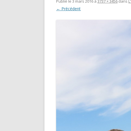
Publié le
3 mars 2016
à
3737 × 3456
dans
L
← Précédent
GEMEINS
ÖKONOM