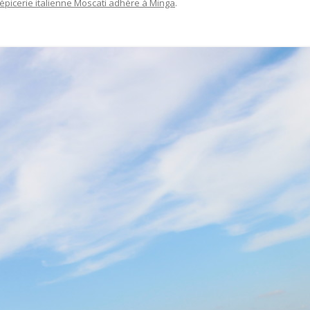
’épicerie italienne Moscati adhère à Minga
.
AM FÜR EINE GERECHTE
COMMANDE DE GRAINES
IE
EVÉNEMENT DE LANCEMENT
PARTENAIRES