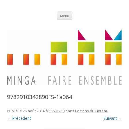
Aller
Minga
Menu
au
contenu
9782910342890FS-1a064
Publié le
26 août 2014
à
156 × 250
dans
Editions du Linteau
.
← Précédent
Suivant →