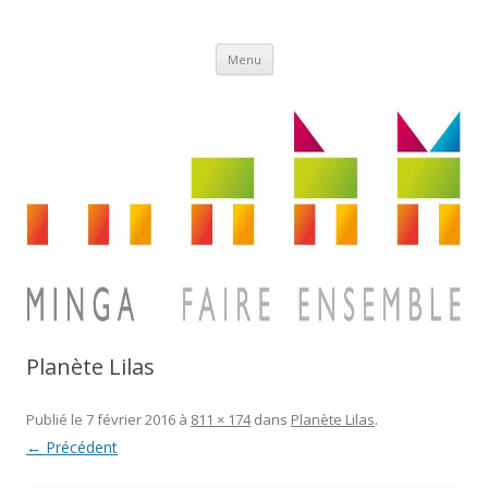
Aller
Minga
Menu
au
contenu
Planète Lilas
Publié le
7 février 2016
à
811 × 174
dans
Planète Lilas
.
← Précédent