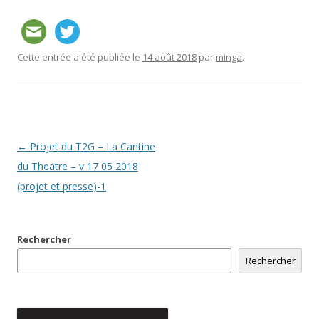
Cette entrée a été publiée le
14 août 2018
par
minga
.
Navigation
←
Projet du T2G – La Cantine
des
du Theatre – v 17 05 2018
articles
(projet et presse)-1
Rechercher
Rechercher