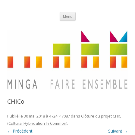
Aller
Minga
Menu
au
contenu
CHICo
Publié le
30 mai 2018
à
4724 × 7087
dans
Clôture du projet CHIC
(Cultural Hybridation In Common)
.
← Précédent
Suivant →