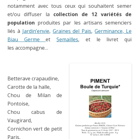
notamment avec tous ceux qui souhaitent semer
et/ou diffuser la
collection
de
12 variétés de
population
produites par les artisans semenciers
liés à
J
ardin’envie
,
Graines del Païs
,
Germinance,
Le
Biau Germe
et
Semailles
, et le livret qui
les accompagne…
Betterave crapaudine,
Carotte de la halle,
Chou de Milan de
Pontoise,
Chou cabus de
Vaugirard,
Cornichon vert de petit
Paris,