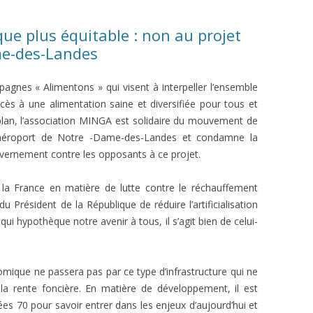
AM FÜR EINE GERECHTE
COMMANDE DE GRAINES
ue plus équitable : non au projet
IE
me-des-Landes
EVÉNEMENT DE LANCEMENT
PARTENAIRES
agnes « Alimentons » qui visent à interpeller l’ensemble
accès à une alimentation saine et diversifiée pour tous et
plan, l’association MINGA est solidaire du mouvement de
 d’aéroport de Notre -Dame-des-Landes et condamne la
uvernement contre les opposants à ce projet.
la France en matière de lutte contre le réchauffement
u Président de la République de réduire l’artificialisation
 qui hypothèque notre avenir à tous, il s’agit bien de celui-
nomique ne passera pas par ce type d’infrastructure qui ne
 la rente foncière. En matière de développement, il est
ées 70 pour savoir entrer dans les enjeux d’aujourd’hui et