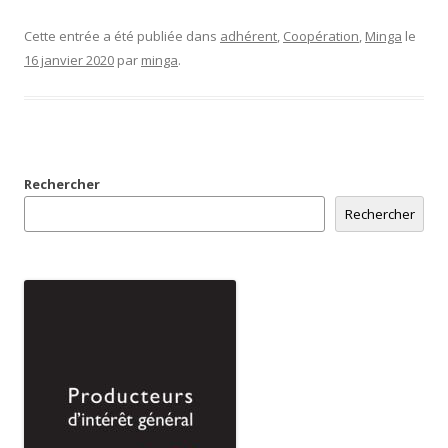
Cette entrée a été publiée dans
adhérent
,
Coopération
,
Minga
le
16 janvier 2020
par
minga
.
Rechercher
Rechercher