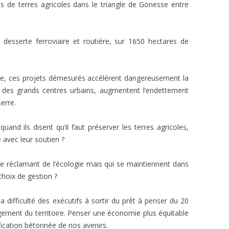
 de terres agricoles dans le triangle de Gonesse entre
AM FÜR EINE GERECHTE
COMMANDE DE GRAINES
IE
EVÉNEMENT DE LANCEMENT
desserte ferroviaire et routière, sur 1650 hectares de
PARTENAIRES
ire, ces projets démesurés accélèrent dangereusement la
é des grands centres urbains, augmentent l’endettement
serre.
 quand ils disent qu’il faut préserver les terres agricoles,
 avec leur soutien ?
s se réclamant de l’écologie mais qui se maintiennent dans
choix de gestion ?
 difficulté des exécutifs à sortir du prêt à penser du 20
gement du territoire. Penser une économie plus équitable
fication bétonnée de nos avenirs.