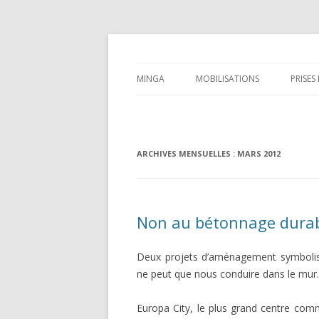
Minga
MINGA
MOBILISATIONS
PRISES
« FAIRE ENSEMBLE »… MAIS POUR
SOUTIEN À L’ORGANISATION D
QUOI FAIRE ?
MÉTIERS
ARCHIVES MENSUELLES :
MARS 2012
POSITIONNEMENT
POUR L’ALIMENTATION…
AGIR EN
ALIMENTONS LA DÉMOCRATIE 
ÉCONOM
VIE ASSOCIATIVE
NUMÉRIQUE : BIG DATA, BIG
ACT TOG
HISTORIQUE
Non au bétonnage durab
BROTHER, BIG PROBLEM ?
ECONO
STATUTS
SEMENCES : GRAINES DE
OBRAR J
Deux projets d’aménagement symboli
POPULATIONS VS HYBRIDE, O
COMERC
ne peut que nous conduire dans le mur.
& BIOTECH
AGIRE I
Europa City, le plus grand centre comm
PUBLICATIONS
EQUA