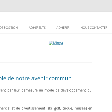
Aller
au
 DE POSITION
ADHÉRENTS
ADHÉRER
NOUS CONTACTER
contenu
ES
SEMBLE POUR UNE
!
IE ÉQUITABLE
ETHER FOR A FAIR
le de notre avenir commun
MY
UNTOS PARA UN
GRAINES D’UNE BRETAGNE
sent par leur démesure un mode de développement qui
GM
IO JUSTO
D’AVENIR
NSIEME PER UN’ECONOMIA
GRAINES D’UN PARIS D’AVENIR
PLANTS D’AVENIR À
ercial et de divertissement (ski, golf, cirque, musée) en
GENNEVILLIERS ?