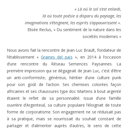
« Là où le sol s’est enlaidi,
là où toute poésie a disparu du paysage, les
imaginations s’éteignent, les esprits s’appauvrissent ».
Elisée Reclus, « Du sentiment de la nature dans les
sociétés modernes »
Nous
avons
fait
la
rencontre
de
Jean-Luc
Brault,
fondateur
de
l’établissement
«
Graines del
païs
», en 2014 à l’occasion
d’une rencontre du
Réseau Semences Paysannes
.
La
première impression qui se dégageait de
Jean Luc, c’est d’être
un anti-conformiste,
généreux, héritier d’une culture punk
pour son goût de l’action.
Ses chemises colorées façon
africaines
et ses chaussures type doc
M
artens
à bout argenté
étaient le reflet de sa
personnalité.
Issue d’une famille
ouvrière d’Argenteuil, sa culture populaire l’éloignait
de toute
forme de corporatisme. Son engagement ne se réduisait pas
à sa pratique, mais
se nourrissait du souhait constant de
partager et d’alimenter
auprès d’autres, le sens de
cette