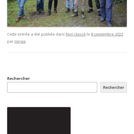
Cette entrée a été publiée dans
Non classé
le
8 septembre 2022
par
minga
.
Rechercher
Rechercher