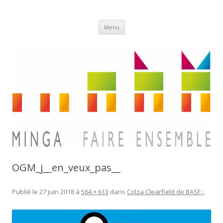
Aller
Minga
Menu
au
contenu
OGM_j__en_veux_pas__
Publié le
27 juin 2018
à
564 × 613
dans
Colza Clearfield de BASF :
.