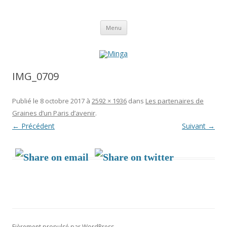
Aller
Minga
Menu
au
contenu
IMG_0709
Publié le
8 octobre 2017
à
2592 × 1936
dans
Les partenaires de
Graines d’un Paris d’avenir
.
← Précédent
Suivant →
Fièrement propulsé par WordPress