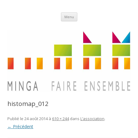
Aller
Minga
Menu
au
contenu
histomap_012
Publié le
24 août 2014
à
610 × 244
dans
L’association
.
← Précédent