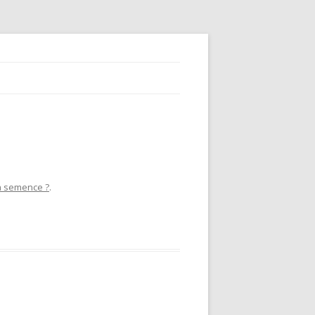
a semence ?
.