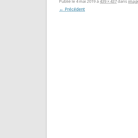
Publié le
4 mai 2019
à
439 × 437
dans
imag
← Précédent
GEMEINS
ÖKONOM