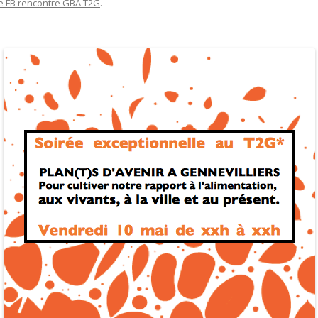
e FB rencontre GBA T2G
.
AM FÜR EINE GERECHTE
COMMANDE DE GRAINES
IE
EVÉNEMENT DE LANCEMENT
PARTENAIRES