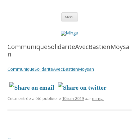
Aller
Minga
Menu
au
contenu
CommuniqueSolidariteAvecBastienMoysa
n
CommuniqueSolidariteAvecBastienMoysan
Cette entrée a été publiée le
10 juin 2019
par
minga
.
Navigation
←