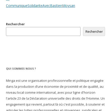
des
CommuniqueSolidariteAvecBastienMoysan
articles
Rechercher
Rechercher
QUI SOMMES NOUS ?
Minga est une organisation professionnelle et politique engagée
dans la production d’une économie de proximité et de qualité, au
niveau local comme international, avec pour ligne d'horizon
l'article 23 de la Déclaration universelle des droits de l'Homme. Un
engagement qui revient, partout là où c'est possible, à soutenir et
articuler les luttes professionnelles et citoyennes, syndicales et