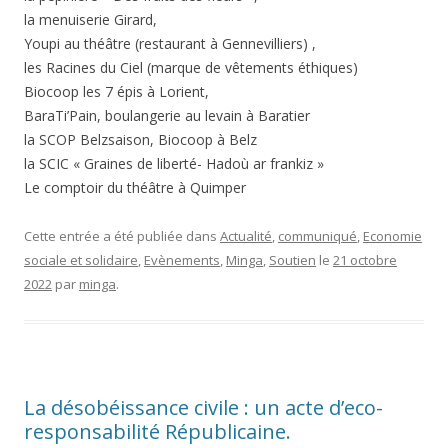
la menuiserie Girard,
Youpi au théâtre (restaurant à Gennevilliers) ,
les Racines du Ciel (marque de vêtements éthiques)
Biocoop les 7 épis à Lorient,
BaraTi’Pain, boulangerie au levain à Baratier
la SCOP Belzsaison, Biocoop à Belz
la SCIC « Graines de liberté- Hadoù ar frankiz »
Le comptoir du théâtre à Quimper
Cette entrée a été publiée dans
Actualité
,
communiqué
,
Economie
sociale et solidaire
,
Evènements
,
Minga
,
Soutien
le
21 octobre
2022
par
minga
.
La désobéissance civile : un acte d’eco-
responsabilité Républicaine.