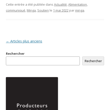
Cette entrée a été publiée dans
Actualité
,
Alimentation
,
communiqué
,
Minga
,
Soutien
le
1 mai 2022
par
minga
.
Navigation
←
Articles plus anciens
des
Rechercher
articles
Rechercher