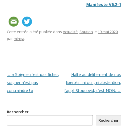
Manifeste V6.2-1
Cette entrée a été publiée dans
Actualité
,
Soutien
le
19 mai 2020
par
minga
.
Navigation
←
« Soigner n’est pas ficher,
Halte au délitement de nos
des
soigner n’est pas
libertés : ni oui , ni abstention,
articles
contraindre ! »
l’appli Stopcovid, c’est NON.
→
Rechercher
Rechercher