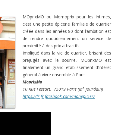
AM FÜR EINE GERECHTE
COMMANDE DE GRAINES
IE
MOprixMO ou Momoprix pour les intimes,
EVÉNEMENT DE LANCEMENT
c’est une petite épicerie familiale de quartier
créée dans les années 80 dont l’ambition est
PARTENAIRES
de rendre quotidiennement un service de
proximité à des prix attractifs.
Impliqué dans la vie de quartier, brisant des
préjugés avec le sourire, MOprixMO est
finalement un grand établissement d’intérêt
général à vivre ensemble à Paris.
MoprixMo
10 Rue Fessart,
75019 Paris (M° Jourdain)
https://fr-fr.facebook.com/monepicier/
Lecteur
vidéo