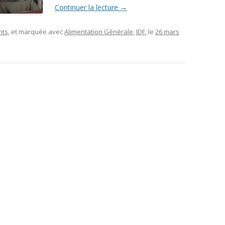
Continuer la lecture
→
nts
, et marquée avec
Alimentation Générale
,
IDF
, le
26 mars