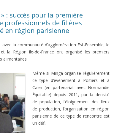
AM FÜR EINE GERECHTE
COMMANDE DE GRAINES
» : succès pour la première
IE
e professionnels de filières
EVÉNEMENT DE LANCEMENT
é en région parisienne
PARTENAIRES
t avec la communauté d’agglomération Est-Ensemble, le
et la Région Ile-de-France ont organisé les premiers
s alimentaires.
Même si Minga organise rég
ulièrement
ce type d’évènement à Poitiers et à
Caen (en partenariat avec Normandie
Équitable) depuis 2011, par la densité
de population, l’éloignement des lieux
de production, l’organisation en région
parisienne de ce type de rencontre est
un défi.