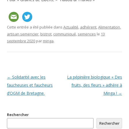
Cette entrée a été publiée dans
Actualité
,
adhérent
,
Alimentation
,
artisan semencier
,
bistrot
,
communiqué
,
semences
le
13
septembre 2020
par
minga
.
Navigation
←
Solidarité avec les
La pépinière biologique « Des
des
faucheuses et faucheurs
fruits, des fleurs » adhère à
articles
d’OGM de Bretagne.
Minga !
→
Rechercher
Rechercher