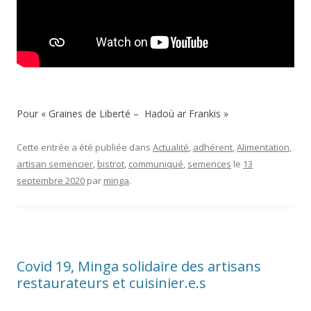
Pour « Graines de Liberté – Hadoù ar Frankis »
Cette entrée a été publiée dans
Actualité
,
adhérent
,
Alimentation
,
artisan semencier
,
bistrot
,
communiqué
,
semences
le
13
septembre 2020
par
minga
.
Covid 19, Minga solidaire des artisans
restaurateurs et cuisinier.e.s