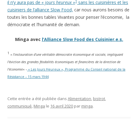
1
il n’y aura pas de
« jours heureux »
sans les cuisinières et les
cuisiniers de l’alliance Slow Food,
car nous aurons besoins de
toutes les bonnes tables Vivantes pour penser l’économie, la
démocratie et l’humanité de demain.
Minga avec
l’Alliance Slow Food des Cuisinier.e.s.
1
« l’instauration d’une véritable démocratie économique et sociale, impliquant
l’éviction des grandes féodalités économiques et financières de la direction de
l’économie
« –
« Les Jours Heureux », Programme du Conseil national de la
Résistance – 15 mars 1944
Cette entrée a été publiée dans
Alimentation
,
bistrot
,
communiqué
,
Minga
le
16 avril 2020
par
minga
.