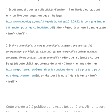
1. [coût annuel pour les collectivités d’environ 11 milliards d’euros, dont
environ 10% pour la gestion des emballages.
https://www.ecologie.gouv.fr/sites/default/files/2019.09.12_la_consigne_impac
t_financier_pour_les_collectivites.pdf
] title= »Retour à la note 1 dans le texte
» href= »#ref1″>
2. [«
Il y a de multiples acteurs et de multiples acheteurs en supermarché,
contrairement aux hôtels et restaurants qui eux ne travaillent qu’avec quelques
grossistes. On ne peut pas calquer ce modèle »
, rétorque la députée Aurore
Bergé (député LREM rapporteuse de la loi « Climat ») en mars dernier
https://reporterre.net/Generaliser-la-consigne-du-verre-Le-plus-tard-peut-
etre-du-gouvernement
]title= »Retour à la note 1 dans le texte » href=
»#ref1″>
Cette entrée a été publiée dans
Actualité
,
adhérent
,
Alimentation
,