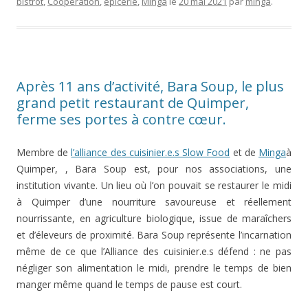
bistrot
,
Coopération
,
épicerie
,
Minga
le
20 mai 2021
par
minga
.
Après 11 ans d’activité, Bara Soup, le plus
grand petit restaurant de Quimper,
ferme ses portes à contre cœur.
Membre de
l’alliance des cuisinier.e.s Slow Food
et de
Minga
à
Quimper, , Bara Soup est, pour nos associations, une
institution vivante. Un lieu où l’on pouvait se restaurer le midi
à Quimper d’une nourriture savoureuse et réellement
nourrissante, en agriculture biologique, issue de maraîchers
et d’éleveurs de proximité. Bara Soup représente l’incarnation
même de ce que l’Alliance des cuisinier.e.s défend : ne pas
négliger son alimentation le midi, prendre le temps de bien
manger même quand le temps de pause est court.