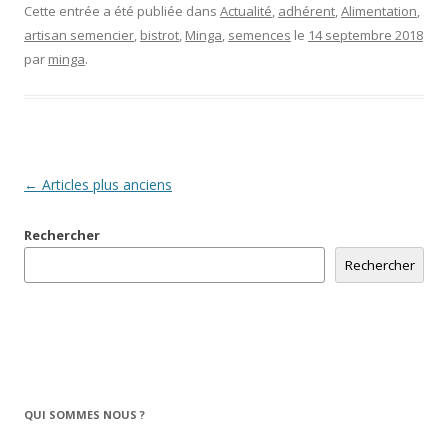
Cette entrée a été publiée dans
Actualité
,
adhérent
,
Alimentation
,
artisan semencier
,
bistrot
,
Minga
,
semences
le
14 septembre 2018
par
minga
.
Navigation
←
Articles plus anciens
des
Rechercher
articles
Rechercher
QUI SOMMES NOUS ?